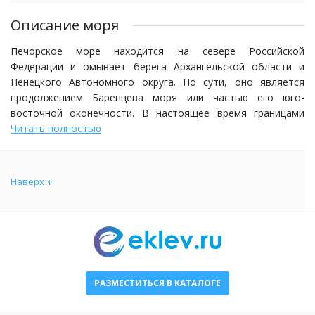
Описание моря
Печорское море находится на севере Российской
Федерации и омывает берега Архангельской области и
Ненецкого Автономного округа. По сути, оно является
продолжением Баренцева моря или частью его юго-
восточной оконечности. В настоящее время границами
Печорского моря считаются: с востока - острова Вайгач,
Читать полностью
Новая Земля, с севера условная линия между островом
Колгуев, юго-западной оконечностью Новой Земли и
материковая береговая линия. Ранее Печорским морем
Наверх
назвали всё Баренцево море. Из названия понятно, что
происхождение имени связано с впадением в море
большого северного притока – реки Печора. Площадь
2
акватории составляет 81263 км
. В широтном направлении
максимальный размер - около 300 км.
РАЗМЕСТИТЬСЯ В КАТАЛОГЕ
Печорское море является окраинным морем Северного
Ледовитого океана. Полностью находится на материковом