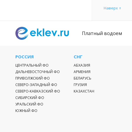
географическ
Наверх
Важно отмети
сильному вл
Платный водоем
Северной Кам
гигантскую в
моря характе
другие. Осно
РОССИЯ
СНГ
процессами, 
ЦЕНТРАЛЬНЫЙ ФО
АБХАЗИЯ
ДАЛЬНЕВОСТОЧНЫЙ ФО
АРМЕНИЯ
Важной черт
ПРИВОЛЖСКИЙ ФО
БЕЛАРУСЬ
некоторые из
СЕВЕРО-ЗАПАДНЫЙ ФО
ГРУЗИЯ
Бристольский
СЕВЕРО-КАВКАЗСКИЙ ФО
КАЗАХСТАН
северной час
СИБИРСКИЙ ФО
оказывают и 
УРАЛЬСКИЙ ФО
при этом име
ЮЖНЫЙ ФО
континенталь
материку бол
Образование 