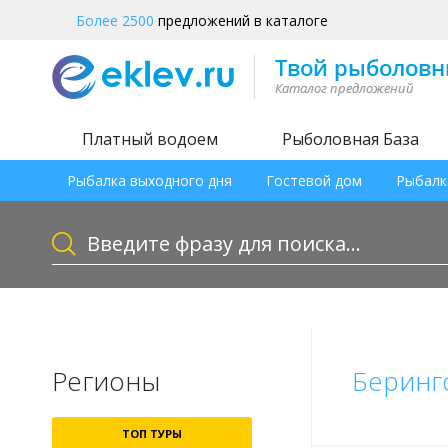
Более 2500
предложений в каталоге
Платный водоем
Рыболовная База
Рыбалка выходного дня
Гостевой дом
Рыбалк
Регионы
Беринг
ТОП ТУРЫ