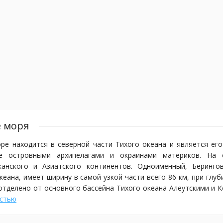
 моря
ре находится в северной части Тихого океана и является его
е островными архипелагами и окраинами материков. На 
канского и Азиатского континентов. Одноимённый, Беринг
кеана, имеет ширину в самой узкой части всего 86 км, при глу
отделено от основного бассейна Тихого океана Алеутскими и 
000 км2. Море в значительной степени глубоководно, максимал
остью
тяжённость по линии с запада на восток – 2408 км, с севера
питана-командора, русского подданного датского происхо