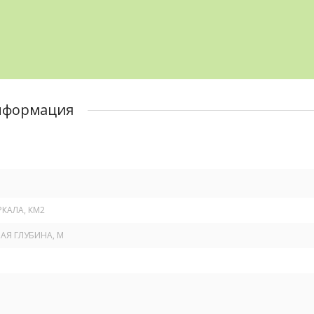
нформация
КАЛА, КМ
2
Я ГЛУБИНА, М