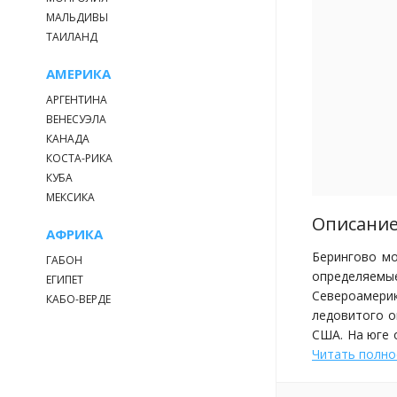
МАЛЬДИВЫ
ТАИЛАНД
АМЕРИКА
АРГЕНТИНА
ВЕНЕСУЭЛА
КАНАДА
КОСТА-РИКА
КУБА
МЕКСИКА
Описание
АФРИКА
Берингово мо
ГАБОН
определяемы
ЕГИПЕТ
Североамери
КАБО-ВЕРДЕ
ледовитого о
США. На юге 
около 2 315 
Читать полн
размеры: про
Беринга, ка