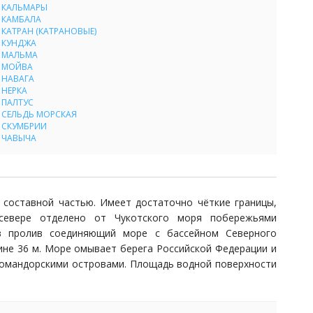
КАЛЬМАРЫ
КАМБАЛА
КАТРАН (КАТРАНОВЫЕ)
КУНДЖА
МАЛЬМА
МОЙВА
НАВАГА
НЕРКА
ПАЛТУС
СЕЛЬДЬ МОРСКАЯ
СКУМБРИИ
ЧАВЫЧА
 составной частью. Имеет достаточно чёткие границы,
севере отделено от Чукотского моря побережьями
ов пролив соединяющий море с бассейном Северного
бине 36 м. Море омывает берега Российской Федерации и
Командорскими островами. Площадь водной поверхности
ьные величины находятся на отметке – 4151 м. Основные
 на юг – 1632 м. Название происходит от имени Витуса
ждения. Он является первооткрывателем целого ряда