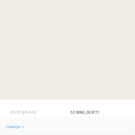
Если у Вас недостаточно опыта, но есть желание наловить
«на уху» или просто поймать свою первую рыбу — в меру
наших возможностей постараемся добиться результата.
Возможна организация питания.
КООРДИНАТЫ
53.9060, 28.9771
Наверх