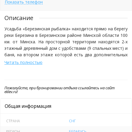
Показать телефон
Описание
Усадьба «Березинская рыбалка» находится прямо на берегу
реки Березина в Березинском районе Минской области 100
км. от Минска. На просторной территории находятся 2-х
этажный деревянный дом с удобствами (9 спальных мест) и
баня, на втором этаже которой есть два дополнительных
спальных места. Любители релакса могут насладиться
Читать полностью
шикарным видом в большой беседке над берегом.
Стоимость проживания указана при восьмиместном
размещении.
Пожалуйста, при бронировании отдыха ссылайтесь на сайт
eklev.ru!
Мы предлагаем индивидуальный отдых одной компанией на
всей территории усадьбы без подселения и без хозяев. По
Общая информация
желанию организуем бесплатную ознакомительную
прогулку на катере по реке (можно с рыбалкой). Река здесь,
благодаря ландшафтному заказнику, сохранила свой
СТРАНА
СНГ
первозданный природный вид с многочисленными
РЕГИОН
БЕЛАРУСЬ