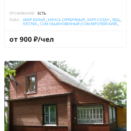
ПРОЖИВАНИЕ:
ЕСТЬ
РЫБА:
АМУР БЕЛЫЙ
,
КАРАСЬ СЕРЕБРЯНЫЙ
,
КАРП-САЗАН
,
ЛЕЩ
,
ПЛОТВА
,
СОМ ОБЫКНОВЕННЫЙ (СОМ ЕВРОПЕЙСКИЙ)
,
СУДАК
,
ТОЛСТОЛОБИК
,
ЩУКА
от 900 ₽/чел