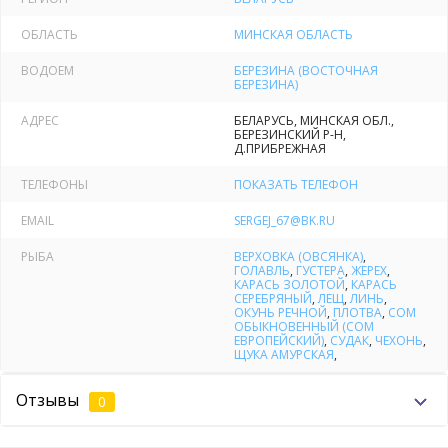
старицами и живописными берегами. Леса вокруг деревни
простираются на десятки километров — настоящий рай для
ОБЛАСТЬ
МИНСКАЯ ОБЛАСТЬ
любителей тихой охоты. Рыбаки оценят как улов, так и
ВОДОЕМ
БЕРЕЗИНА (ВОСТОЧНАЯ
удобный подход к реке (40 м до воды).
БЕРЕЗИНА)
АДРЕС
БЕЛАРУСЬ, МИНСКАЯ ОБЛ.,
Отдых
БЕРЕЗИНСКИЙ Р-Н,
Д.ПРИБРЕЖНАЯ
Нашим гостям мы можем предложить следующие услуги:
ТЕЛЕФОНЫ
ПОКАЗАТЬ ТЕЛЕФОН
Русская баня на дровах с купелью (банное время не
EMAIL
SERGEJ_67@BK.RU
лимитируется, т.к. нет других компаний);
РЫБА
ВЕРХОВКА (ОВСЯНКА)
,
ГОЛАВЛЬ
,
ГУСТЕРА
,
ЖЕРЕХ
,
Теннисный стол с ракетками, мангал с шампурами,
КАРАСЬ ЗОЛОТОЙ
,
КАРАСЬ
казан, качели, лежаки (входят в стоимость проживания);
СЕРЕБРЯНЫЙ
,
ЛЕЩ
,
ЛИНЬ
,
ОКУНЬ РЕЧНОЙ
,
ПЛОТВА
,
СОМ
ОБЫКНОВЕННЫЙ (СОМ
Прогулка на катере;
ЕВРОПЕЙСКИЙ)
,
СУДАК
,
ЧЕХОНЬ
,
ЩУКА АМУРСКАЯ
,
Аренда моторной лодки «казанка»;
Отзывы
0
Помощь в рыбалке.