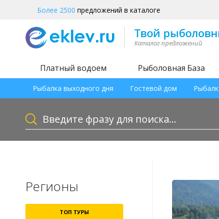
Более 2500
предложений в каталоге
Платный водоем
Рыболовная База
Рыбалка выходного дня
Гостевой дом
Рыбалк
Регионы
ТОП ТУРЫ