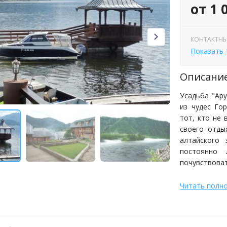
от 1 
КОНТАКТНЫ
Показать
Описани
Усадьба "Ару
из чудес Го
тот, кто не 
своего отды
алтайского 
постоянно 
почувствоват
Читать полн
Усадьба "Ару
Телецкого в
близкого пр
практически 