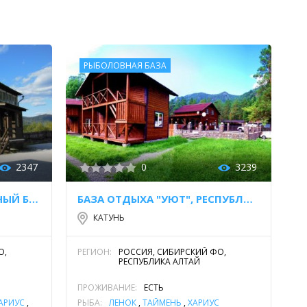
РЫБОЛОВНАЯ БАЗА
2347
0
3239
ГОСТЕВОЙ ДОМ "СЕРЕБРЯНЫЙ БЕРЕГ"
БАЗА ОТДЫХА "УЮТ", РЕСПУБЛИКА АЛТАЙ
КАТУНЬ
О,
РЕГИОН:
РОССИЯ, СИБИРСКИЙ ФО,
РЕСПУБЛИКА АЛТАЙ
ПРОЖИВАНИЕ:
ЕСТЬ
АРИУС
,
РЫБА:
ЛЕНОК
,
ТАЙМЕНЬ
,
ХАРИУС