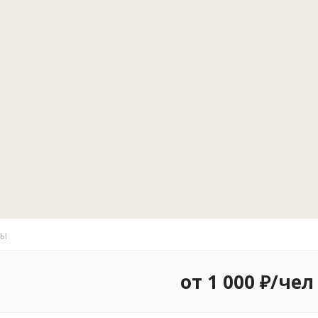
Вы можете с
экскурсии, 
Телецкому, р
ТЫ
от 1 000 ₽/чел