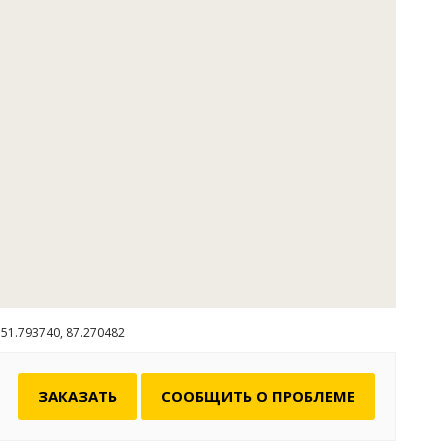
овершить пешие или конные прогулки, автомобильные
сплавы по реке Бия, прогулки на катере по озеру
ыбалку.
51.793740, 87.270482
ЗАКАЗАТЬ
СООБЩИТЬ О ПРОБЛЕМЕ