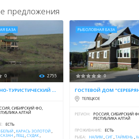
е предложения
АЯ БАЗА
РЫБОЛОВНАЯ БАЗА
0
2755
0
РЫБОЛОВНО-ТУРИСТИЧЕСКИЙ КОМПЛЕКС "РЫБАЛКА НА АЛТАЕ"
ТЕЛЕЦКОЕ
ССИЯ, СИБИРСКИЙ ФО,
СПУБЛИКА АЛТАЙ
РЕГИОН:
РОССИЯ, СИБИРСКИЙ Ф
РЕСПУБЛИКА АЛТАЙ
Е:
ЕСТЬ
ПРОЖИВАНИЕ:
ЕСТЬ
 БЕЛЫЙ
,
КАРАСЬ ЗОЛОТОЙ
,
-САЗАН
,
ЛЕЩ
,
СУДАК
,
РЫБА:
НАЛИМ
,
СИГ
,
ТАЙМЕНЬ
,
Х