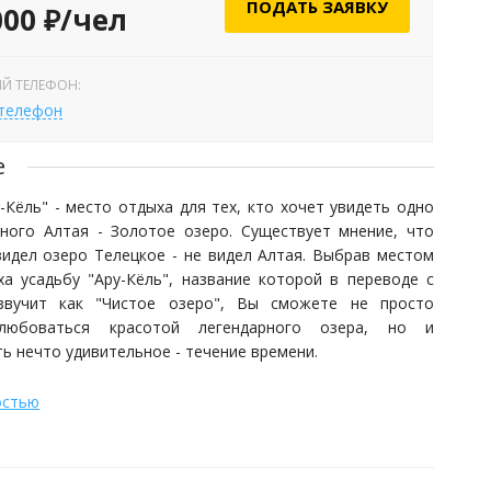
ПОДАТЬ ЗАЯВКУ
000 ₽/чел
Й ТЕЛЕФОН:
 телефон
е
-Кёль" - место отдыха для тех, кто хочет увидеть одно
рного Алтая - Золотое озеро. Существует мнение, что
видел озеро Телецкое - не видел Алтая. Выбрав местом
ха усадьбу "Ару-Кёль", название которой в переводе с
звучит как "Чистое озеро", Вы сможете не просто
любоваться красотой легендарного озера, но и
ь нечто удивительное - течение времени.
остью
-Кёль" расположилась непосредственно на берегу озера
 поселке Артыбаш. Находясь в усадьбе, не чувствуешь
исутствия соседних строений, ведь территория закрыта
со всех сторон, и внутренний дворик создает ощущение