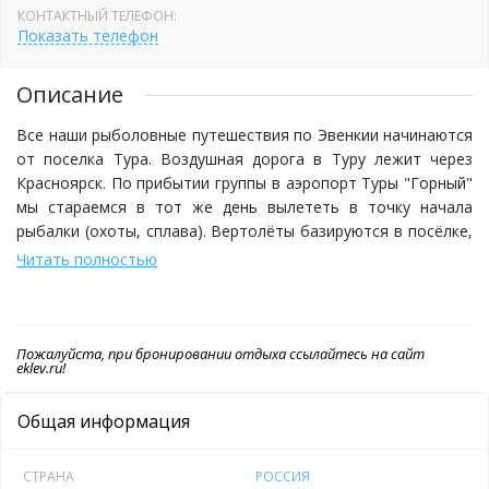
КОНТАКТНЫЙ ТЕЛЕФОН:
Показать телефон
Описание
Все наши рыболовные путешествия по Эвенкии начинаются
от поселка Тура. Воздушная дорога в Туру лежит через
Красноярск. По прибытии группы в аэропорт Туры "Горный"
мы стараемся в тот же день вылететь в точку начала
рыбалки (охоты, сплава). Вертолёты базируются в посёлке,
который соединён с "Горным", единственной в этой части
Читать полностью
Эвенкии, дорогой в 14 км.
Группу обслуживают опытные, проверенные годами
Пожалуйста, при бронировании отдыха ссылайтесь на сайт
проводники, умеющие делать в тайге все необходимое. Они
eklev.ru!
управляют лодками, ставят-снимают лагерь, обрабатывают
пойманную рыбу, готовят пищу, устраивают баню и т.п. При
Общая информация
необходимости поделятся секретами ловли, помогут
наладить снасть.
СТРАНА
РОССИЯ