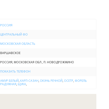
РОССИЯ
ЦЕНТРАЛЬНЫЙ ФО
МОСКОВСКАЯ ОБЛАСТЬ
ВАРШАВСКОЕ
руб.
РОССИЯ, МОСКОВСКАЯ ОБЛ., П. НОВОДРОЖЖИНО
с нормой вылова 5 кг карповых / 3.7 кг сома / 4,5 кг
ПОКАЗАТЬ ТЕЛЕФОН
счета 300 рублей за 1 кг карповых / 350 рублей за 1 кг
АМУР БЕЛЫЙ
,
КАРП-САЗАН
,
ОКУНЬ РЕЧНОЙ
,
ОСЕТР
,
ФОРЕЛЬ
РАДУЖНАЯ
,
ЩУКА
,