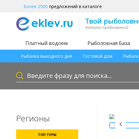
Более 2500
предложений в каталоге
Платный водоем
Рыболовная База
Рыбалка выходного дня
Гостевой дом
Рыбалк
Регионы
ТОП ТУРЫ