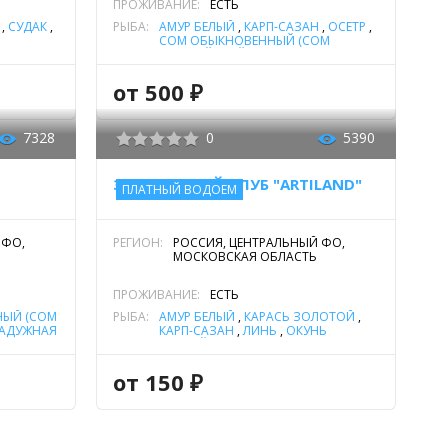
ПРОЖИВАНИЕ:
ЕСТЬ
,
СУДАК
,
РЫБА:
АМУР БЕЛЫЙ
,
КАРП-САЗАН
,
ОСЕТР
,
СОМ ОБЫКНОВЕННЫЙ (СОМ
ЕВРОПЕЙСКИЙ)
,
ФОРЕЛЬ РАДУЖНАЯ
,
ЩУКА
от 500 ₽
7328
0
5390
ЗАГОРОДНЫЙ КЛУБ "ARTILAND"
ПЛАТНЫЙ ВОДОЕМ
 ФО,
РЕГИОН:
РОССИЯ, ЦЕНТРАЛЬНЫЙ ФО,
МОСКОВСКАЯ ОБЛАСТЬ
ПРОЖИВАНИЕ:
ЕСТЬ
ЫЙ (СОМ
РЫБА:
АМУР БЕЛЫЙ
,
КАРАСЬ ЗОЛОТОЙ
,
РАДУЖНАЯ
КАРП-САЗАН
,
ЛИНЬ
,
ОКУНЬ
РЕЧНОЙ
,
ОСЕТР
,
РАК
,
СОМ
ОБЫКНОВЕННЫЙ (СОМ
ЕВРОПЕЙСКИЙ)
,
ТОЛСТОЛОБИК
,
от 150 ₽
ФОРЕЛЬ РАДУЖНАЯ
,
ЩУКА