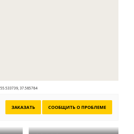
ги
о 15 человек + 3 рыболовные путёвки (15 кг карповых),
й беседки расположен мангал, также дополнительно у нас
55.533739, 37.585784
ЗАКАЗАТЬ
СООБЩИТЬ О ПРОБЛЕМЕ