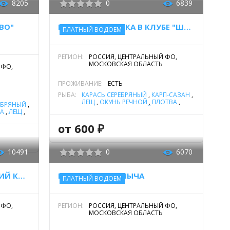
8205
0
6839
ВО"
ПЛАТНАЯ РЫБАЛКА В КЛУБЕ "ШАМИРАН"
ПЛАТНЫЙ ВОДОЕМ
РЕГИОН:
РОССИЯ, ЦЕНТРАЛЬНЫЙ ФО,
МОСКОВСКАЯ ОБЛАСТЬ
 ФО,
ПРОЖИВАНИЕ:
ЕСТЬ
РЫБА:
КАРАСЬ СЕРЕБРЯНЫЙ
,
КАРП-САЗАН
,
ЛЕЩ
,
ОКУНЬ РЕЧНОЙ
,
ПЛОТВА
,
ЕБРЯНЫЙ
,
СОМ ОБЫКНОВЕННЫЙ (СОМ
КА
,
ЛЕЩ
,
ЕВРОПЕЙСКИЙ)
,
ФОРЕЛЬ РАДУЖНАЯ
НЕЛЬМА
,
ЩУКА
от 600 ₽
ЧНОЙ
,
СИГ
,
ОМ
10491
0
6070
РЫБАЛКА "КУЗЬМИЩЕВСКИЙ КАРП"
РЫБАЛКА У ИВАНЫЧА
ПЛАТНЫЙ ВОДОЕМ
 ФО,
РЕГИОН:
РОССИЯ, ЦЕНТРАЛЬНЫЙ ФО,
МОСКОВСКАЯ ОБЛАСТЬ