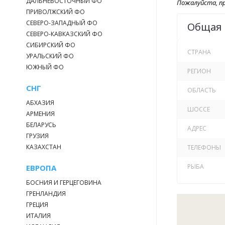
ДАЛЬНЕВОСТОЧНЫЙ ФО
Пожалуйста, пр
ПРИВОЛЖСКИЙ ФО
Вашим уловом
СЕВЕРО-ЗАПАДНЫЙ ФО
Общая
СЕВЕРО-КАВКАЗСКИЙ ФО
СИБИРСКИЙ ФО
Форель, о
СТРАНА
УРАЛЬСКИЙ ФО
ЮЖНЫЙ ФО
Щука, Кар
РЕГИОН
СНГ
Окунь, Са
ОБЛАСТЬ
АБХАЗИЯ
Белый Ам
ШОССЕ
АРМЕНИЯ
БЕЛАРУСЬ
Стоимость пу
АДРЕС
ГРУЗИЯ
щуки. В стоим
КАЗАХСТАН
ТЕЛЕФОНЫ
Всё, что Вы п
РЫБА
ЕВРОПА
щуки / 400 руб
БОСНИЯ И ГЕРЦЕГОВИНА
ГРЕНЛАНДИЯ
Форель - 600 
ГРЕЦИЯ
ИТАЛИЯ