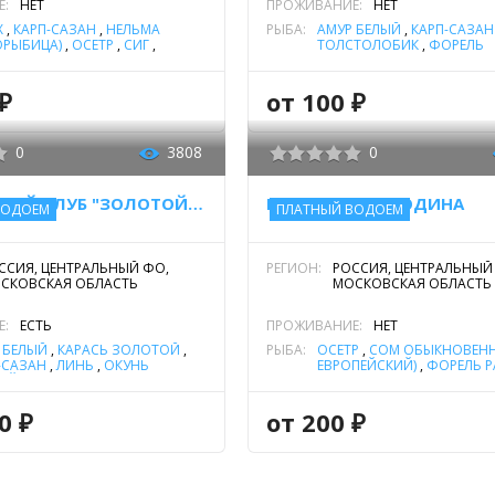
Е:
НЕТ
ПРОЖИВАНИЕ:
НЕТ
Х
,
КАРП-САЗАН
,
НЕЛЬМА
РЫБА:
АМУР БЕЛЫЙ
,
КАРП-САЗАН
ОРЫБИЦА)
,
ОСЕТР
,
СИГ
,
ТОЛСТОЛОБИК
,
ФОРЕЛЬ
ЛЯДЬ
,
ФОРЕЛЬ МОРСКАЯ
,
РАДУЖНАЯ
,
ЩУКА
ЛЬ РАДУЖНАЯ
₽
от 100 ₽
0
3808
0
РЫБОЛОВНЫЙ КЛУБ "ЗОЛОТОЙ САЗАН", РХ ВАРВАРИНО
РЫБАЛКА У БОРОДИНА
ВОДОЕМ
ПЛАТНЫЙ ВОДОЕМ
ССИЯ, ЦЕНТРАЛЬНЫЙ ФО,
РЕГИОН:
РОССИЯ, ЦЕНТРАЛЬНЫЙ
СКОВСКАЯ ОБЛАСТЬ
МОСКОВСКАЯ ОБЛАСТЬ
Е:
ЕСТЬ
ПРОЖИВАНИЕ:
НЕТ
 БЕЛЫЙ
,
КАРАСЬ ЗОЛОТОЙ
,
РЫБА:
ОСЕТР
,
СОМ ОБЫКНОВЕНН
-САЗАН
,
ЛИНЬ
,
ОКУНЬ
ЕВРОПЕЙСКИЙ)
,
ФОРЕЛЬ 
ОЙ
,
ОСЕТР
,
СИГ
,
СОМ
,
ЩУКА
НОВЕННЫЙ (СОМ
ПЕЙСКИЙ)
,
ФОРЕЛЬ РАДУЖНАЯ
0 ₽
от 200 ₽
А