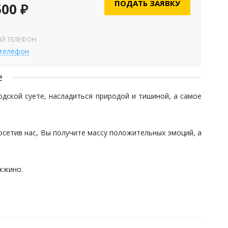
ПОДАТЬ ЗАЯВКУ
500 ₽
Й ТЕЛЕФОН:
 телефон
е
дской суете, насладиться природой и тишиной, а самое
осетив нас, Вы получите массу положительных эмоций, а
жжино.
19:00. Зимний период с 8:00 до 17:00. Весенний период с