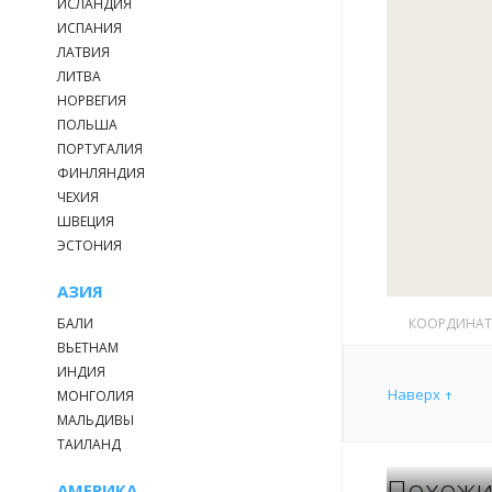
С женщин и де
ИСЛАНДИЯ
ИСПАНИЯ
ЛАТВИЯ
ЛИТВА
Прокат снаст
НОРВЕГИЯ
средняя бесе
ПОЛЬША
Вы можете пр
ПОРТУГАЛИЯ
ФИНЛЯНДИЯ
ЧЕХИЯ
ШВЕЦИЯ
ЭСТОНИЯ
АЗИЯ
БАЛИ
КООРДИНА
ВЬЕТНАМ
ИНДИЯ
Наверх
МОНГОЛИЯ
МАЛЬДИВЫ
ТАИЛАНД
Похожи
АМЕРИКА