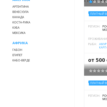
АРГЕНТИНА
ВЕНЕСУЭЛА
ПЛАТНЫЙ 
КАНАДА
КОСТА-РИКА
РЕГИОН:
РО
КУБА
МО
МЕКСИКА
ПРОЖИВАНИ
АФРИКА
РЫБА:
АМУР
КАРП
ГАБОН
ОБЫК
ЕВРО
ЕГИПЕТ
,
ЩУК
от 500 
КАБО-ВЕРДЕ
ПЛАТНЫЙ 
РЕГИОН:
РО
МО