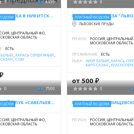
1
6499
0
ПЛАТНАЯ РЫБАЛКА В НИКИТСКОМ
РЫБОЛОВНАЯ БАЗА "ЛЬВО
ВОДОЕМ
ПЛАТНЫЙ ВОДОЕМ
ЛЬВОВСКИЕ ПРУДЫ
ССИЯ, ЦЕНТРАЛЬНЫЙ ФО,
СКОВСКАЯ ОБЛАСТЬ
РЕГИОН:
РОССИЯ, ЦЕНТРАЛЬНЫЙ
МОСКОВСКАЯ ОБЛАСТЬ
Е:
ЕСТЬ
ПРОЖИВАНИЕ:
ЕСТЬ
 БЕЛЫЙ
,
КАРАСЬ СЕРЕБРЯНЫЙ
,
-САЗАН
,
СОМ
РЫБА:
АМУР БЕЛЫЙ
,
КАРАСЬ СЕР
НОВЕННЫЙ (СОМ
КАРП-САЗАН
,
КРАСНОПЕР
ПЕЙСКИЙ)
,
ФОРЕЛЬ РАДУЖНАЯ
ЛИНЬ
,
МУКСУН
,
НАЛИМ
,
А
₽
(БЕЛОРЫБИЦА)
,
ОКУНЬ РЕ
ОСЕТР
,
ПЕЛЯДЬ
,
ПЛОТВА
,
от 500 ₽
СОМ ОБЫКНОВЕННЫЙ (С
ЕВРОПЕЙСКИЙ)
,
СУДАК
,
0
7500
0
ТОЛСТОЛОБИК
,
ФОРЕЛЬ
РАДУЖНАЯ
,
ЩУКА
РЫБОЛОВНЫЙ КЛУБ «САВЕЛЬЕВО-3, ОЛЬГОВО»
ВОДОЕМ
ПЛАТНЫЙ ВОДОЕМ
ССИЯ, ЦЕНТРАЛЬНЫЙ ФО,
РЕГИОН:
РОССИЯ, ЦЕНТРАЛЬНЫЙ
СКОВСКАЯ ОБЛАСТЬ
МОСКОВСКАЯ ОБЛАСТЬ