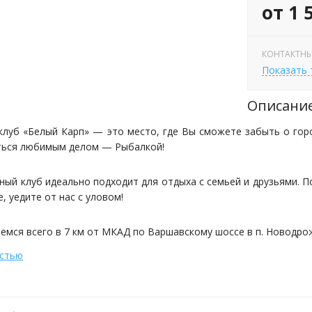
от 1 
КОНТАКТНЫ
Показать
Описани
луб «Белый Карп» — это место, где Вы сможете забыть о горо
ться любимым делом — Рыбалкой!
ый клуб идеально подходит для отдыха с семьей и друзьями. П
, уедите от нас с уловом!
емся всего в 7 км от МКАД по Варшавскому шоссе в п. Новодро
остью
Рыбалка
 в летний период - с 06:00 до 21:00. Осенний период с 7:00 до 