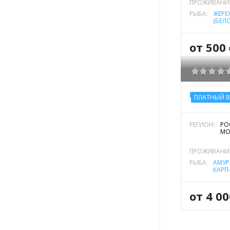
ПРОЖИВАНИ
РЫБА:
ЖЕРЕ
(БЕЛ
СТЕР
ФОРЕ
от 500 
ПЛАТНЫЙ 
РЕГИОН:
РО
МО
ПРОЖИВАНИ
РЫБА:
АМУР
КАРП
РЕЧН
ОБЫК
ЕВРО
от 4 00
,
ЩУК