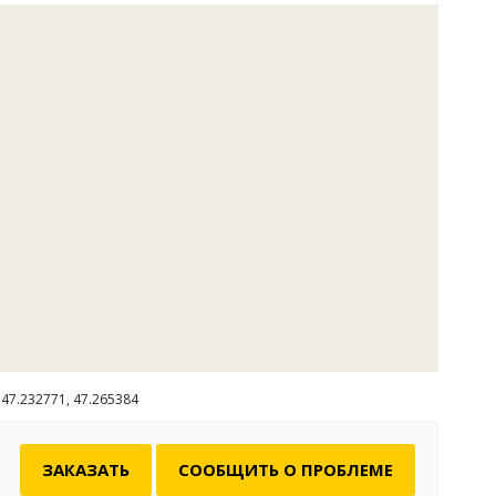
тельностей, которые стоит посетить. Недалеко от
чье» находится музей под открытым небом – столица
, г. Сарай Бату, где и в наше время можно найти немало
та, монет и изразцов 12-14 века.
деревни "Трехречье" до г. Сарай Бату можно доехать на
, чем за полчаса. Озеро Баскунчак - крупнейшее в
й низменности соленое озеро площадью около 120 кв.
чаке добывается 80% всей соли в России.
и постараемся сделать все, чтобы ваш отдых и рыбалка
ошли как можно лучше, и вы еще не раз посетили эти
еста!
47.232771, 47.265384
ЗАКАЗАТЬ
СООБЩИТЬ О ПРОБЛЕМЕ