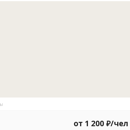
достопримеча
базы «Трехре
Золотой Орды
предметов бы
От Рыбацкой 
катере менее
Прикаспийско
км. В Баскун
Мы ждем вас 
на Ахтубе пр
прекрасные м
ТЫ
от 1 200 ₽/чел