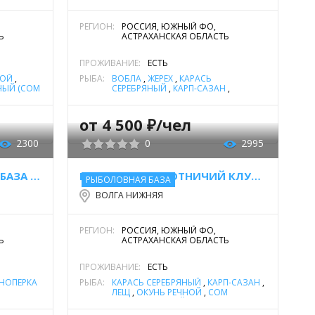
РЕГИОН:
РОССИЯ, ЮЖНЫЙ ФО,
Ь
АСТРАХАНСКАЯ ОБЛАСТЬ
ПРОЖИВАНИЕ:
ЕСТЬ
НОЙ
,
РЫБА:
ВОБЛА
,
ЖЕРЕХ
,
КАРАСЬ
ЫЙ (СОМ
СЕРЕБРЯНЫЙ
,
КАРП-САЗАН
,
,
СУДАК
,
КРАСНОПЕРКА
,
ЛЕЩ
,
ОКУНЬ
РЕЧНОЙ
,
СУДАК
,
ЩУКА
от 4 500 ₽/чел
2300
0
2995
РЫБОЛОВНО-ОХОТНИЧЬЯ БАЗА "ВОДНИКИ"
РЫБОЛОВНО-ОХОТНИЧИЙ КЛУБ "АЛЬПИЙСКАЯ ДЕРЕВНЯ"
РЫБОЛОВНАЯ БАЗА
ВОЛГА НИЖНЯЯ
РЕГИОН:
РОССИЯ, ЮЖНЫЙ ФО,
Ь
АСТРАХАНСКАЯ ОБЛАСТЬ
ПРОЖИВАНИЕ:
ЕСТЬ
НОПЕРКА
РЫБА:
КАРАСЬ СЕРЕБРЯНЫЙ
,
КАРП-САЗАН
,
ЛЕЩ
,
ОКУНЬ РЕЧНОЙ
,
СОМ
ОБЫКНОВЕННЫЙ (СОМ
УКА
ЕВРОПЕЙСКИЙ)
,
СУДАК
,
ЩУКА