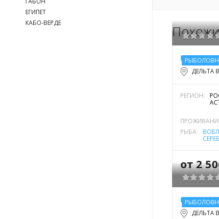
ГАБОН
ЕГИПЕТ
КАБО-ВЕРДЕ
Похожи
РЫБОЛОВН
ДЕЛЬТА 
РЕГИОН:
РО
АС
ПРОЖИВАНИ
РЫБА:
ВОБ
СЕРЕ
КРАС
РЕЧН
(СОМ
от 2 5
БАЗА ОТД
РЫБОЛОВН
ДЕЛЬТА 