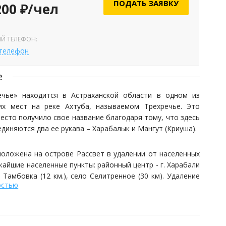
ПОДАТЬ ЗАЯВКУ
200 ₽/чел
Й ТЕЛЕФОН:
 телефон
е
ечье» находится в Астраханской области в одном из
их мест на реке Ахтуба, называемом Трехречье. Это
есто получило свое название благодаря тому, что здесь
единяются два ее рукава – Харабалык и Мангут (Криуша).
положена на острове Рассвет в удалении от населенных
жайшие населенные пункты: районный центр - г. Харабали
ло Тамбовка (12 км.), село Селитренное (30 км). Удаление
остью
 330 км., от Астрахани 160 км.
евня "Трехречье" предлагает комплекс услуг для отдыха
а Ахтубе, куда входят проживание в комфортабельных