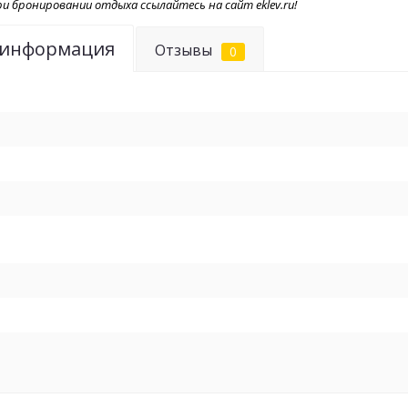
и бронировании отдыха ссылайтесь на сайт eklev.ru!
домах, комп
егерское об
 информация
Отзывы
0
полноценно о
Река Ахтуба
только чуде
реке обитаю
количестве 
Многочислен
богаты
кара
создаёт непо
месте и при
рыболовов.
Помимо прекр
области есть