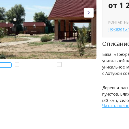
от 1 
КОНТАКТНЫ
Показать
Описани
База «Трехр
уникальнейш
уникальное м
с Ахтубой со
Деревня рас
пунктов. Бли
(30 км.), се
Читать полн
от Волгограда
Рыбацкая дер
и рыбалки н