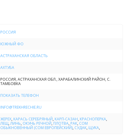
лексное питание, прокат лодок, транспортные услуги,
служивание и многое другое, что даст возможность
тдохнуть и вдоволь порыбачить!
РОССИЯ
Рыбалка
ЮЖНЫЙ ФО
 принадлежит к бассейну Нижней Волги и славится не
сными пейзажами, но и богатейшей речной фауной: в
АСТРАХАНСКАЯ ОБЛАСТЬ
т более 60 видов рыб. В районе Трехречья в большом
водятся
судак, щука, сом, сазан, лещ, жерех, окунь
.
АХТУБА
ные в этих местах ерики и небольшие озера, также
РОССИЯ, АСТРАХАНСКАЯ ОБЛ., ХАРАБАЛИНСКИЙ РАЙОН, С.
сем, линем, плотвой, красноперкой и раками
. Это
ТАМБОВКА
вторимые условия для рыбалки на Ахтубе именно в этом
влекает сюда любителей рыбалки и профессиональных
ПОКАЗАТЬ ТЕЛЕФОН
INFO@TREKHRECHIE.RU
Отдых
ЖЕРЕХ
,
КАРАСЬ СЕРЕБРЯНЫЙ
,
КАРП-САЗАН
,
КРАСНОПЕРКА
,
ЛЕЩ
,
ЛИНЬ
,
ОКУНЬ РЕЧНОЙ
,
ПЛОТВА
,
РАК
,
СОМ
асной рыбалки и отдыха на Ахтубе, в Астраханской
ОБЫКНОВЕННЫЙ (СОМ ЕВРОПЕЙСКИЙ)
,
СУДАК
,
ЩУКА
,
 много уникальных исторических мест и природных