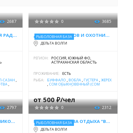
2687
0
3685
РЫБОЛОВНАЯ БАЗА "ТИХАЯ РАДОСТЬ"
ДОМ ДЛЯ РЫБАКОВ И ОХОТНИКОВ В ДЕЛЬТЕ ВОЛГИ
РЫБОЛОВНАЯ БАЗА
ДЕЛЬТА ВОЛГИ
РЕГИОН:
РОССИЯ, ЮЖНЫЙ ФО,
Ь
АСТРАХАНСКАЯ ОБЛАСТЬ
ПРОЖИВАНИЕ:
ЕСТЬ
П-САЗАН
,
РЫБА:
БУФФАЛО
,
ВОБЛА
,
ГУСТЕРА
,
ЖЕРЕХ
ОТВА
,
,
СОМ ОБЫКНОВЕННЫЙ (СОМ
ОМ
ЕВРОПЕЙСКИЙ)
,
СУДАК
,
УКА
ТОЛСТОЛОБИК
,
ЩУКА
от 500 ₽/чел
2797
0
2312
БАЗА ОТДЫХА «УСАДЬБА НИКОЛЬСКОЕ»
РЫБОЛОВНАЯ БАЗА ОТДЫХА "ВЗМОРЬЕ"
РЫБОЛОВНАЯ БАЗА
ДЕЛЬТА ВОЛГИ