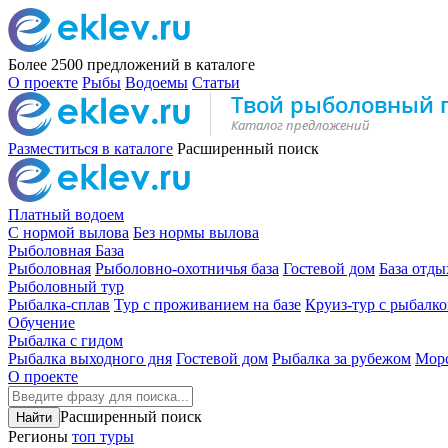
Более 2500
предложений в каталоге
О проекте
Рыбы
Водоемы
Статьи
Разместиться в каталоге
Расширенный поиск
Платный водоем
С нормой вылова
Без нормы вылова
Рыболовная База
Рыболовная
Рыболовно-охотничья база
Гостевой дом
База отды
Рыболовный тур
Рыбалка-сплав
Тур с проживанием на базе
Круиз-тур с рыбалк
Обучение
Рыбалка с гидом
Рыбалка выходного дня
Гостевой дом
Рыбалка за рубежом
Морс
О проекте
Расширенный поиск
Регионы
топ туры