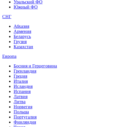
Уральский ФО
Южный ФО
СНГ
Абхазия
Армения
Беларусь
Грузия
Казахстан
Европа
Босния и Герцеговина
Гренландия
Греция
Италия
Исландия
Испания
Латвия
Литва
Норвегия
Польша
Португалия
Финляндия