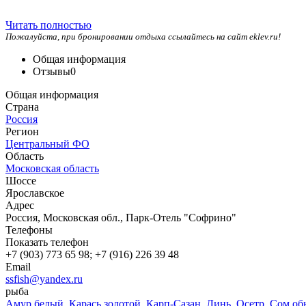
Читать полностью
Пожалуйста, при бронировании отдыха ссылайтесь на сайт eklev.ru!
Общая информация
Отзывы
0
Общая информация
Страна
Россия
Регион
Центральный ФО
Область
Московская область
Шоссе
Ярославское
Адрес
Россия, Московская обл., Парк-Отель "Софрино"
Телефоны
Показать телефон
+7 (903) 773 65 98; +7 (916) 226 39 48
Email
ssfish@yandex.ru
рыба
Амур белый
,
Карась золотой
,
Карп-Сазан
,
Линь
,
Осетр
,
Сом об