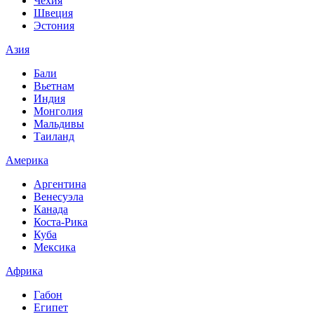
Чехия
Швеция
Эстония
Азия
Бали
Вьетнам
Индия
Монголия
Мальдивы
Таиланд
Америка
Аргентина
Венесуэла
Канада
Коста-Рика
Куба
Мексика
Африка
Габон
Египет