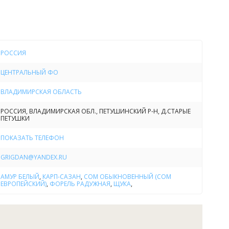
я рыбалка тоже будет удачной. Щука и форель здесь не
РОССИЯ
ЦЕНТРАЛЬНЫЙ ФО
ВЛАДИМИРСКАЯ ОБЛАСТЬ
РОССИЯ, ВЛАДИМИРСКАЯ ОБЛ., ПЕТУШИНСКИЙ Р-Н, Д.СТАРЫЕ
ПЕТУШКИ
позволяет ловить рыбу даже детям.
ПОКАЗАТЬ ТЕЛЕФОН
GRIGDAN@YANDEX.RU
АМУР БЕЛЫЙ
,
КАРП-САЗАН
,
СОМ ОБЫКНОВЕННЫЙ (СОМ
 выуживает килограммов по 10 –15 хорошей рыбы.
ЕВРОПЕЙСКИЙ)
,
ФОРЕЛЬ РАДУЖНАЯ
,
ЩУКА
,
ферой безмятежности и многообразием красок природы.
ы для фото- и видеосъемки.