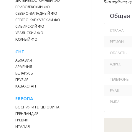
ДАЛЬНЕВОСТОЧНЫЙ ФО
Пожалуйста, пр
110 м х 40 м
ПРИВОЛЖСКИЙ ФО
переводятся.
СЕВЕРО-ЗАПАДНЫЙ ФО
Общая
СЕВЕРО-КАВКАЗСКИЙ ФО
Стоимость вы
СИБИРСКИЙ ФО
СТРАНА
УРАЛЬСКИЙ ФО
Карп, амур
ЮЖНЫЙ ФО
РЕГИОН
сом, щука 
СНГ
ОБЛАСТЬ
АБХАЗИЯ
форель – 4
АДРЕС
АРМЕНИЯ
БЕЛАРУСЬ
Для рыболово
ТЕЛЕФОНЫ
ГРУЗИЯ
КАЗАХСТАН
Наши преимущ
EMAIL
ЕВРОПА
РЫБА
На базе о
БОСНИЯ И ГЕРЦЕГОВИНА
ГРЕНЛАНДИЯ
У Филиппы
ГРЕЦИЯ
ИТАЛИЯ
На террит