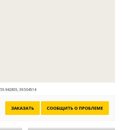
ги
я площадка. Есть возможность взять в арену катамаран,
55.942855, 39.504514
ЗАКАЗАТЬ
СООБЩИТЬ О ПРОБЛЕМЕ