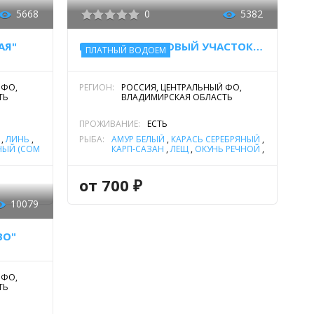
5668
0
5382
АЯ"
РЫБОПРОМЫСЛОВЫЙ УЧАСТОК "УЛОВО"
ПЛАТНЫЙ ВОДОЕМ
 ФО,
РЕГИОН:
РОССИЯ, ЦЕНТРАЛЬНЫЙ ФО,
ТЬ
ВЛАДИМИРСКАЯ ОБЛАСТЬ
ПРОЖИВАНИЕ:
ЕСТЬ
,
ЛИНЬ
,
РЫБА:
АМУР БЕЛЫЙ
,
КАРАСЬ СЕРЕБРЯНЫЙ
,
ЫЙ (СОМ
КАРП-САЗАН
,
ЛЕЩ
,
ОКУНЬ РЕЧНОЙ
,
РАДУЖНАЯ
ОСЕТР
,
ПЛОТВА
,
СОМ
ОБЫКНОВЕННЫЙ (СОМ
ЕВРОПЕЙСКИЙ)
,
СТЕРЛЯДЬ
,
от 700 ₽
УКЛЕЙКА
,
ФОРЕЛЬ РАДУЖНАЯ
,
ЩУКА
,
ЯЗЬ
10079
ВО"
 ФО,
ТЬ