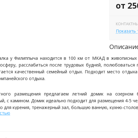
от 25
КОНТАКТНЫ
Показать
Описани
лка у Филиппыча находится в 100 км от МКАД в живописных 
осферу, расслабиться после трудовых будней, полюбоваться 
гается качественный семейный отдых. Подходит место отдыха 
мпанейского отдыха.
ного размещения предлагаем летний домик на озерном бе
й, с камином. Домик идеально подходит для размещения 4-5 че
то для курения, тренажерный зал, большую ванную, кухню-столо
остью
Рыбалка
 – рыбалка? Ловите рыбу с комфортом и отличным результатом