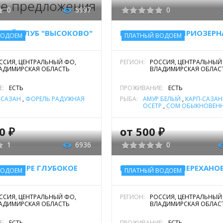
е предложения
0
5997
0
НЫЙ КЛУБ "ВЫСОКОВО"
БАЗА ОТДЫХА "ПРИОЗЕРН
ВОДОЕМ
ПЛАТНЫЙ ВОДОЕМ
ССИЯ, ЦЕНТРАЛЬНЫЙ ФО,
РЕГИОН:
РОССИЯ, ЦЕНТРАЛЬНЫЙ
АДИМИРСКАЯ ОБЛАСТЬ
ВЛАДИМИРСКАЯ ОБЛАС
Е:
ЕСТЬ
ПРОЖИВАНИЕ:
ЕСТЬ
-САЗАН
,
ФОРЕЛЬ РАДУЖНАЯ
РЫБА:
АМУР БЕЛЫЙ
,
КАРП-САЗАН
ОСЕТР
,
СОМ ОБЫКНОВЕНН
ЕВРОПЕЙСКИЙ)
,
ФОРЕЛЬ 
,
ЩУКА
0 ₽
от 500 ₽
1
6936
0
НА ОЗЕРЕ ГЛУБОКОЕ
БАЗА ОТДЫХА "ПЕРЕХАНО
ВОДОЕМ
ПЛАТНЫЙ ВОДОЕМ
ССИЯ, ЦЕНТРАЛЬНЫЙ ФО,
РЕГИОН:
РОССИЯ, ЦЕНТРАЛЬНЫЙ
АДИМИРСКАЯ ОБЛАСТЬ
ВЛАДИМИРСКАЯ ОБЛАС
Е:
ЕСТЬ
ПРОЖИВАНИЕ:
ЕСТЬ