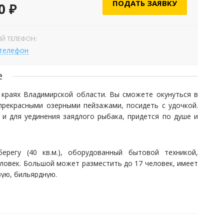
ПОДАТЬ ЗАЯВКУ
0 ₽
Й ТЕЛЕФОН:
 телефон
е
краях Владимирской области. Вы сможете окунуться в
прекрасными озерными пейзажами, посидеть с удочкой.
и для уединения заядлого рыбака, придется по душе и
регу (40 кв.м.), оборудованный бытовой техникой,
ловек. Большой может разместить до 17 человек, имеет
вую, бильярдную.
 летом и зимой в «Орионе». Летом в зарыбленном озере