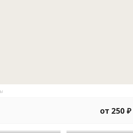
Дополнительные услу
ритории расположены беседка, мангал, русская баня, спортивна
ильярд
ТЫ
от 250 ₽