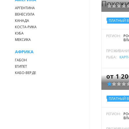
Похожи
АРГЕНТИНА
ВЕНЕСУЭЛА
РЫБОЛОВ
КАНАДА
ПЛАТНЫЙ 
КОСТА-РИКА
КУБА
РЕГИОН:
РО
МЕКСИКА
ВЛ
ПРОЖИВАНИ
АФРИКА
РЫБА:
КАРП
ГАБОН
ЕГИПЕТ
КАБО-ВЕРДЕ
от 1 20
РЫБАЛКА 
ПЛАТНЫЙ 
РЕГИОН:
РО
ВЛ
ПРОЖИВАНИ