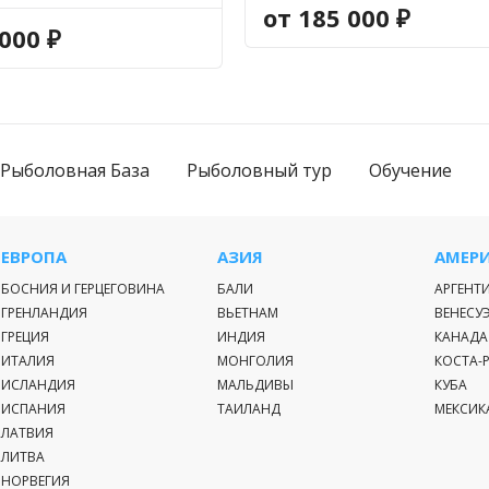
от 185 000 ₽
000 ₽
СТОИМОСТЬ
Стандартное
8 человек и 
+ 656 тыс, ве
Рыболовная База
Рыболовный тур
Обучение
Стоимость 
проводников,
НЕ ВКЛЮЧАЕ
ЕВРОПА
АЗИЯ
АМЕР
расходы, спи
БОСНИЯ И ГЕРЦЕГОВИНА
БАЛИ
АРГЕНТ
ГРЕНЛАНДИЯ
ВЬЕТНАМ
ВЕНЕСУ
ГРЕЦИЯ
ИНДИЯ
КАНАДА
ИТАЛИЯ
МОНГОЛИЯ
КОСТА-
ПРИМЕРНЫ
ИСЛАНДИЯ
МАЛЬДИВЫ
КУБА
МАРШРУТЫ
ИСПАНИЯ
ТАИЛАНД
МЕКСИК
ЛАТВИЯ
При расчет
ЛИТВА
необходимо 
НОРВЕГИЯ