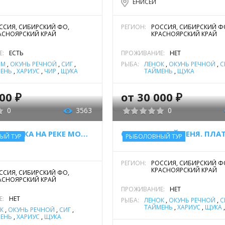
ЕНИСЕЙ
РАСПИСАНИ
ДЕНЬ 0
Вечер
ССИЯ, СИБИРСКИЙ ФО,
РЕГИОН:
РОССИЯ, СИБИРСКИЙ Ф
АСНОЯРСКИЙ КРАЙ
КРАСНОЯРСКИЙ КРАЙ
ДЕНЬ 1
Встре
Е:
ЕСТЬ
ПРОЖИВАНИЕ:
НЕТ
позволяет п
ИМ
,
ОКУНЬ РЕЧНОЙ
,
СИГ
,
РЫБА:
ЛЕНОК
,
ОКУНЬ РЕЧНОЙ
,
С
вечерняя ры
ЕНЬ
,
ХАРИУС
,
ЧИР
,
ЩУКА
ТАЙМЕНЬ
,
ЩУКА
00 ₽
от 30 000 ₽
ДЕНЬ 2
Утром
0
3563
0
ДЕНЬ 3-6
Спл
СПЛАВ И РЫБАЛКА НА РЕКЕ МОЙЕРО
ЫЙ ТУР
РЫБОЛОВНЫЙ ТУР
ДЕНЬ 7
Приб
зависимости
РЕГИОН:
РОССИЯ, СИБИРСКИЙ Ф
гостинице, л
КРАСНОЯРСКИЙ КРАЙ
ССИЯ, СИБИРСКИЙ ФО,
АСНОЯРСКИЙ КРАЙ
ПРОЖИВАНИЕ:
НЕТ
ДЕНЬ 8
Вылет
Е:
НЕТ
РЫБА:
ЛЕНОК
,
ОКУНЬ РЕЧНОЙ
,
С
ТАЙМЕНЬ
,
ХАРИУС
,
ЩУКА
К
,
ОКУНЬ РЕЧНОЙ
,
СИГ
,
ЕНЬ
,
ХАРИУС
,
ЩУКА
ДЕНЬ 9
Вылет