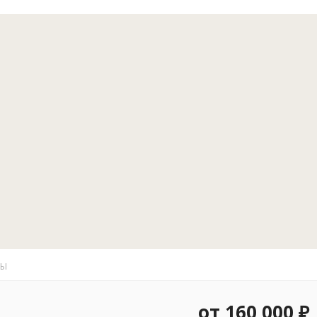
рыболовами 
стараемся в
годы был ми
трофеев вы
прорабатыва
иных неблаго
За годы раб
основные рек
Тунгуску, Ф
каждой из н
обстоятельс
небольших в
даже более и
за высокой в
Максимал
ТЫ
10 челов
рыбаков.
от 160 000 ₽