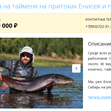
 на тайменя на притоках Енисея и 
КОНТАКТНЫЕ ТЕ
:
 000 ₽
+7(903)722-31-
Описани
Среди всех р
рыболовов т
около 40 ви
конечно, тай
Мы уже боле
Сибирь на ре
Читать полн
Наши рыболо
Заброска на
Рыбалка нач