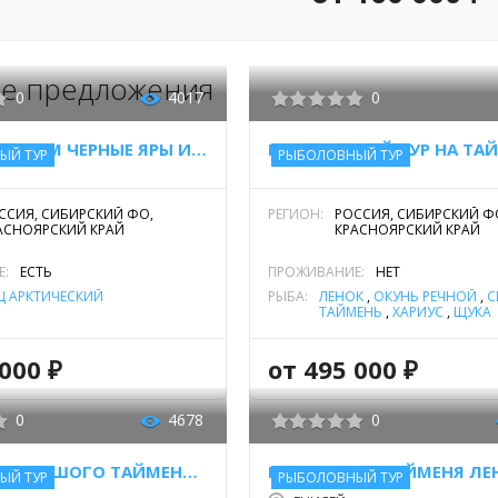
Продолжи
поездки, 
е предложения
Как орга
0
4017
0
необходи
личных 
СПЛАВ ПО РЕКАМ ЧЕРНЫЕ ЯРЫ И НИЖНЯЯ ТАЙМЫРА
спальник 
ЫЙ ТУР
РЫБОЛОВНЫЙ ТУР
Сплав ос
ССИЯ, СИБИРСКИЙ ФО,
РЕГИОН:
РОССИЯ, СИБИРСКИЙ Ф
оборудов
АСНОЯРСКИЙ КРАЙ
КРАСНОЯРСКИЙ КРАЙ
4) челове
Е:
ЕСТЬ
ПРОЖИВАНИЕ:
НЕТ
Проживани
Ц АРКТИЧЕСКИЙ
РЫБА:
ЛЕНОК
,
ОКУНЬ РЕЧНОЙ
,
С
ТАЙМЕНЬ
,
ХАРИУС
,
ЩУКА
палатке.
надувные 
000 ₽
от 495 000 ₽
Кроме то
где поме
0
4678
0
Вечером 
зарядить 
ОХОТА НА БОЛЬШОГО ТАЙМЕНЯ НА РЕКЕ МОЙЕРО
ЫЙ ТУР
РЫБОЛОВНЫЙ ТУР