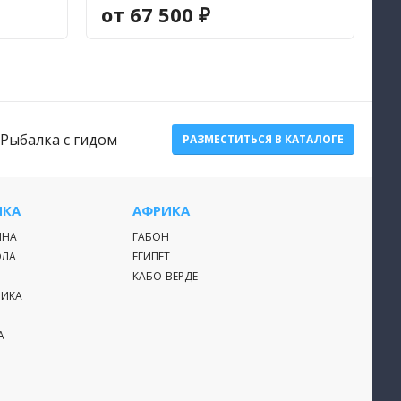
от 67 500 ₽
:
 предложение рассчитывается исходя из состава группы
4-х часов летного времени. 650 тыс - цена тура на группу
ртолетная заброска (164 000 один час, по ценам 2020г).
Рыбалка с гидом
РАЗМЕСТИТЬСЯ В КАТАЛОГЕ
ВКЛЮЧАЕТ: аренду оборудования, услуги гидов-
 продукты питания, вертолетную заброску.
Т: авиаперелеты по маршруту, гостиницы, личные
ИКА
АФРИКА
ртные напитки.
ИНА
ГАБОН
ЭЛА
ЕГИПЕТ
КАБО-ВЕРДЕ
РИКА
Й РАСЧЕТ ВЕРТОЛЕТНОГО ВРЕМЕНИ НА РАЗНЫЕ
:
А
е стоимости вертолетной перевозки на маршрут
ориентироваться на следующее время аренды: