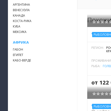
АРГЕНТИНА
ВЕНЕСУЭЛА
КАНАДА
Похожи
КОСТА-РИКА
КУБА
МЕКСИКА
РЫБОЛОВН
АФРИКА
РЕГИОН:
РО
ГАБОН
КР
ЕГИПЕТ
КАБО-ВЕРДЕ
ПРОЖИВАНИ
РЫБА:
ГОЛЕ
от 122 
РЫБОЛОВН