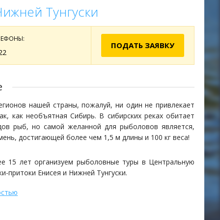
Нижней Тунгуски
ЛЕФОНЫ:
ПОДАТЬ ЗАЯВКУ
22
е
егионов нашей страны, пожалуй, ни один не привлекает
ак, как необъятная Сибирь. В сибирских реках обитает
дов рыб, но самой желанной для рыболовов является,
мень, достигающей более чем 1,5 м длины и 100 кг веса!
е 15 лет организуем рыболовные туры в Центральную
ки-притоки Енисея и Нижней Тунгуски.
остью
вные туры проходят в формате сплавной экспедиции.
 реки осуществляется, как правило, на вертолете.
инается с верховьев, откуда на моторных лодках мы