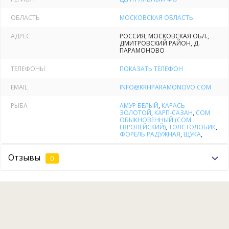
ОБЛАСТЬ
МОСКОВСКАЯ ОБЛАСТЬ
карп, толстолобик, белый амур.
АДРЕС
РОССИЯ, МОСКОВСКАЯ ОБЛ.,
ДМИТРОВСКИЙ РАЙОН, Д.
Из хищников сом и щука.
ПАРАМОНОВО
На осенне - зимний - весенний периоды водоем
ТЕЛЕФОНЫ
ПОКАЗАТЬ ТЕЛЕФОН
зарыбляется
форелью.
И конечно в пруду сохранен
EMAIL
INFO@KRHPARAMONOVO.COM
естественный обитатель
карась.
РЫБА
АМУР БЕЛЫЙ
,
КАРАСЬ
ЗОЛОТОЙ
,
КАРП-САЗАН
,
СОМ
Стоимость рыбалки.
ОБЫКНОВЕННЫЙ (СОМ
ЕВРОПЕЙСКИЙ)
,
ТОЛСТОЛОБИК
,
Понедельник.
ФОРЕЛЬ РАДУЖНАЯ
,
ЩУКА
,
Отзывы
0
Путевка на полдня с 6:00 до 14:00 с 14:00 до 21:00 -
1000 руб
(6кг. Карп)
Путевка на полный день с 6:00 до 21:00 -
1500 руб
(10кг.
Карп)