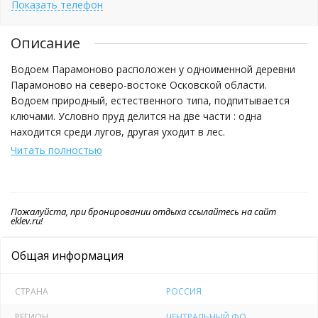
Показать телефон
Описание
Водоем Парамоново расположен у одноименной деревни
Парамоново на северо-востоке Осковской области.
Водоем природный, естественного типа, подпитывается
ключами. Условно пруд делится на две части : одна
находится среди лугов, другая уходит в лес.
Читать полностью
Береговая линия сложная, часть находится в лесном
массиве оборудована удобными деревянными мостиками.
Пожалуйста, при бронировании отдыха ссылайтесь на сайт
Основные глубины с перепадами составляет 2-3 метра,
eklev.ru!
рельеф дна неоднородный, есть бровки, столы и яма до 6
метров. В водоеме максимально сохранена природная
Общая информация
составляющая, посередине находится остров, а на
мелководье растет камыш.
СТРАНА
РОССИЯ
В летний период пруд зарыблен садковой рыбой:
РЕГИОН
ЦЕНТРАЛЬНЫЙ ФО