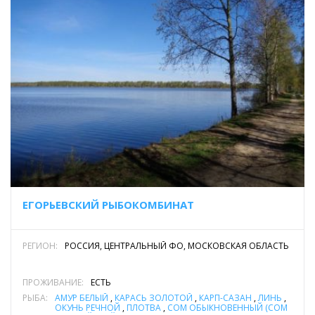
Форель - 500 руб
Щука, окунь - 300 руб
Карп, амур - 250 руб
Линь - 350 руб
"Гостевая путевка" предоставляется лицу, прибывшему на
территорию пруда, вместе с рыбаком. Соответственно
гость не может ловить рыбу. Стоимость путевки
500р.
Женщины и дети (до 14 лет) проходят на водоем абсолютно
бесплатно, и могут ловить на снасти рыбака, оплатившего
ЕГОРЬЕВСКИЙ РЫБОКОМБИНАТ
путевку и "дополнительные снасти".
РЕГИОН:
РОССИЯ, ЦЕНТРАЛЬНЫЙ ФО, МОСКОВСКАЯ ОБЛАСТЬ
ПРОЖИВАНИЕ:
ЕСТЬ
РЫБА:
АМУР БЕЛЫЙ
,
КАРАСЬ ЗОЛОТОЙ
,
КАРП-САЗАН
,
ЛИНЬ
,
ОКУНЬ РЕЧНОЙ
,
ПЛОТВА
,
СОМ ОБЫКНОВЕННЫЙ (СОМ