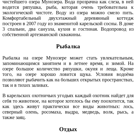
чистейшего озера Мунозера. Вода прозрачна как слеза, в ней
водится ряпушка, рыба, которая очень требовательна к
экологической чистоте. Воду из озера можно смело пить.
Комфортабельный двухэтажный деревянный коттедж
построен в 2007 году из знаменитой карельской сосны. В доме
3 спальни, два санузла, кухня и гостиная. Водопровод из
собственной артезианской скважины.
Рыбалка
Рыбалка на озере Мунозере может стать увлекательным,
запоминающимся занятием и в летнее время, и зимой. На
озере большое количество ряпушки, окуня и леща. Кроме
того, на озере хорошо ловится щука. Условия водоёма
позволяют рыбачить как на больших открытых пространствах,
так и в тихих заливах.
В карельских охотничьих угодьях каждый охотник найдет для
себя то животное, на которое хотелось бы ему поохотится, так
как здесь живут практически все виды животных: лось,
северный олень, росомаха, выдра, медведь, волк, рысь, а
также заяц.
Отдых