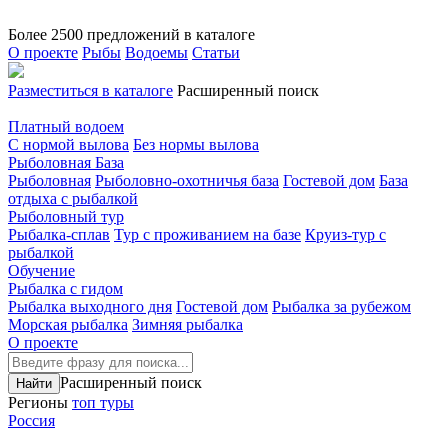
Более 2500
предложений в каталоге
О проекте
Рыбы
Водоемы
Статьи
Разместиться в каталоге
Расширенный поиск
Платный водоем
С нормой вылова
Без нормы вылова
Рыболовная База
Рыболовная
Рыболовно-охотничья база
Гостевой дом
База
отдыха с рыбалкой
Рыболовный тур
Рыбалка-сплав
Тур с проживанием на базе
Круиз-тур с
рыбалкой
Обучение
Рыбалка с гидом
Рыбалка выходного дня
Гостевой дом
Рыбалка за рубежом
Морская рыбалка
Зимняя рыбалка
О проекте
Расширенный поиск
Регионы
топ туры
Россия