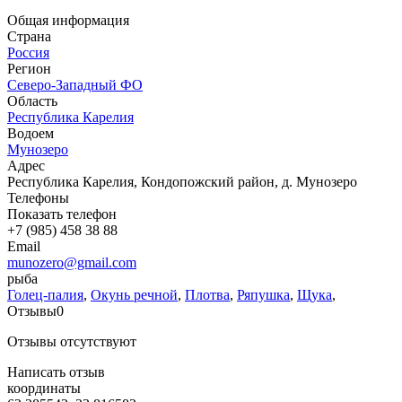
Общая информация
Страна
Россия
Регион
Северо-Западный ФО
Область
Республика Карелия
Водоем
Мунозеро
Адрес
Республика Карелия, Кондопожский район, д. Мунозеро
Телефоны
Показать телефон
+7 (985) 458 38 88
Email
munozero@gmail.com
рыба
Голец-палия
,
Окунь речной
,
Плотва
,
Ряпушка
,
Щука
,
Отзывы
0
Отзывы отсутствуют
Написать отзыв
координаты