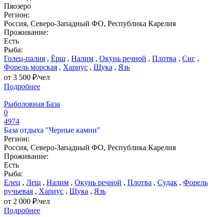
Пяозеро
Регион:
Россия, Северо-Западный ФО, Республика Карелия
Проживание:
Есть
Рыба:
Голец-палия
,
Ёрш
,
Налим
,
Окунь речной
,
Плотва
,
Сиг
,
Форель морская
,
Хариус
,
Щука
,
Язь
от 3 500 ₽/чел
Подробнее
Рыболовная База
0
4974
База отдыха "Черные камни"
Регион:
Россия, Северо-Западный ФО, Республика Карелия
Проживание:
Есть
Рыба:
Елец
,
Лещ
,
Налим
,
Окунь речной
,
Плотва
,
Судак
,
Форель
ручьевая
,
Хариус
,
Щука
,
Язь
от 2 000 ₽/чел
Подробнее