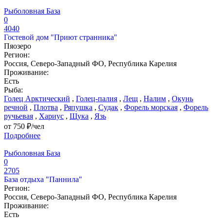
Рыболовная База
0
4040
Гостевой дом "Приют странника"
Пяозеро
Регион:
Россия, Северо-Западный ФО, Республика Карелия
Проживание:
Есть
Рыба:
Голец Арктический
,
Голец-палия
,
Лещ
,
Налим
,
Окунь
речной
,
Плотва
,
Ряпушка
,
Судак
,
Форель морская
,
Форель
ручьевая
,
Хариус
,
Щука
,
Язь
от 750 ₽/чел
Подробнее
Рыболовная База
0
2705
База отдыха "Паннила"
Регион:
Россия, Северо-Западный ФО, Республика Карелия
Проживание:
Есть