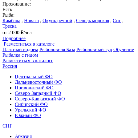
Проживание:
Есть
Рыба:
Камбала
,
Навага
,
Окунь речной
,
Сельдь морская
,
Сиг
,
Треска
от 2 000 ₽/чел
Подробнее
Разместиться в каталоге
Платный водоем
Рыболовная База
Рыболовный тур
Обучение
Рыбалка с гидом
Разместиться в каталоге
Россия
Центральный ФО
Дальневосточный ФО
Приволжский ФО
Северо-Западный ФО
Северо-Кавказский ФО
Сибирский ФО
Уральский ФО
Южный ФО
СНГ
Абхазия