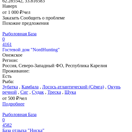
62.285542, 33.816583
Наверх
от 1 000 ₽/чел
Заказать
Сообщить о проблеме
Похожие предложения
Рыболовная База
0
4161
Гостевой дом "NordHunting"
Онежское
Регион:
Россия, Северо-Западный ФО, Республика Карелия
Проживание:
Есть
Рыба:
Зубатка
,
Камбала
,
Лосось атлантический (Сёмга)
,
Окунь
речной
,
Сиг
,
Судак
,
Треска
,
Щука
от 500 ₽/чел
Подробнее
Рыболовная База
0
4582
База отдыха "Ниска"