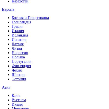
Казахстан
Европа
Босния и Герцеговина
Гренландия
Греция
Италия
Исландия
Испания
Латвия
Литва
Норвегия
Польша
Португалия
Финляндия
Чехия
Швеция
Эстония
Азия
Бали
Вьетнам
Индия
Монголия