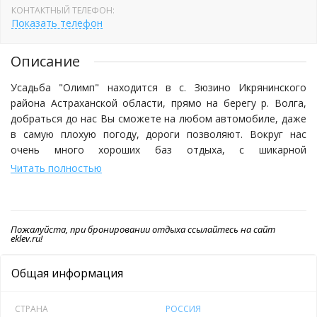
КОНТАКТНЫЙ ТЕЛЕФОН:
Показать телефон
Описание
Усадьба "Олимп" находится в с. Зюзино Икрянинского
района Астраханской области, прямо на берегу р. Волга,
добраться до нас Вы сможете на любом автомобиле, даже
в самую плохую погоду, дороги позволяют. Вокруг нас
очень много хороших баз отдыха, с шикарной
инфраструктурой, но у нас Вы получите самые низкие цены
Читать полностью
на все услуги, очень вкусную домашнюю кухню и опытных
местных егерей, которые с детства рыбачили в наших
местах.
Пожалуйста, при бронировании отдыха ссылайтесь на сайт
eklev.ru!
На территории усадьбы имеются комфортабельные номера
(каждый по 20 кв.м.) на 2-x, 3-х человек со всеми
Общая информация
удобствами. Во дворе уютные беседки для отдыха на
берегу реки, мангалы, коптильня для возможности
насладиться блюдами из своей добычи, а так же
СТРАНА
РОССИЯ