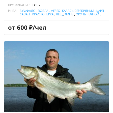
ПРОЖИВАНИЕ:
ЕСТЬ
РЫБА:
БУФФАЛО
,
ВОБЛА
,
ЖЕРЕХ
,
КАРАСЬ СЕРЕБРЯНЫЙ
,
КАРП-
САЗАН
,
КРАСНОПЕРКА
,
ЛЕЩ
,
ЛИНЬ
,
ОКУНЬ РЕЧНОЙ
,
СОМ ОБЫКНОВЕННЫЙ (СОМ ЕВРОПЕЙСКИЙ)
,
СУДАК
,
ЧЕХОНЬ
,
ЩУКА
от 600 ₽/чел