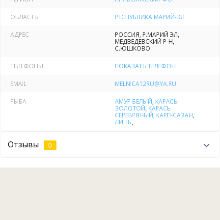
ценам:
ОБЛАСТЬ
РЕСПУБЛИКА МАРИЙ-ЭЛ
-Карп, линь, белый амур – 150 руб/кг; -
АДРЕС
РОССИЯ, Р.МАРИЙ ЭЛ,
-Карась – 100 руб/кг.
МЕДВЕДЕВСКИЙ Р-Н,
С.ЮШКОВО
Также есть прокат снастей для рыбалки, в продаже есть
наживки и прикорм.
ТЕЛЕФОНЫ
ПОКАЗАТЬ ТЕЛЕФОН
EMAIL
MELNICA12RU@YA.RU
Дополнительные услуги
РЫБА
АМУР БЕЛЫЙ
,
КАРАСЬ
На территории базы отдыха «Мельница» работает большая
ЗОЛОТОЙ
,
КАРАСЬ
русская баня на дровах. Кроме того, предлагаем поиграть в
СЕРЕБРЯНЫЙ
,
КАРП-САЗАН
,
ЛИНЬ
,
пейнтбол. Мы с удовольствием проведем корпоратив или
детский праздник, есть наработанные сценарии
Отзывы
0
тимбилдинга.