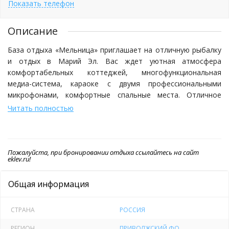
Показать телефон
Описание
База отдыха «Мельница» приглашает на отличную рыбалку
и отдых в Марий Эл. Вас ждет уютная атмосфера
комфортабельных коттеджей, многофункциональная
медиа-система, караоке с двумя профессиональными
микрофонами, комфортные спальные места. Отличное
место для проведения праздника или романтических
Читать полностью
встреч, корпоративов или дня рождения. Незабываемый
вид на озеро.
Пожалуйста, при бронировании отдыха ссылайтесь на сайт
Кроме того, предлагаем рыбалку – отличное
eklev.ru!
времяпровождение и возможность проявить себя в вылове
самой разной рыбы. Она позволяет полностью
Общая информация
расслабиться и отвлечь себя от каких-либо проблем.
Стоимость путевки с 4-00 до 23-00 – 300 рублей, женщины и
дети до 10 лет рыбачат бесплатно. Пойманная рыба
СТРАНА
РОССИЯ
отпускается обратно либо оплачивается по следующим
РЕГИОН
ПРИВОЛЖСКИЙ ФО