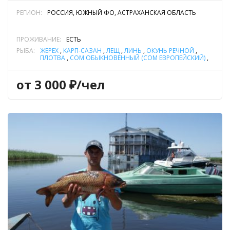
РЕГИОН:
РОССИЯ, ЮЖНЫЙ ФО, АСТРАХАНСКАЯ ОБЛАСТЬ
ПРОЖИВАНИЕ:
ЕСТЬ
РЫБА:
ЖЕРЕХ
,
КАРП-САЗАН
,
ЛЕЩ
,
ЛИНЬ
,
ОКУНЬ РЕЧНОЙ
,
ПЛОТВА
,
СОМ ОБЫКНОВЕННЫЙ (СОМ ЕВРОПЕЙСКИЙ)
,
СУДАК
,
ЩУКА
от 3 000 ₽/чел