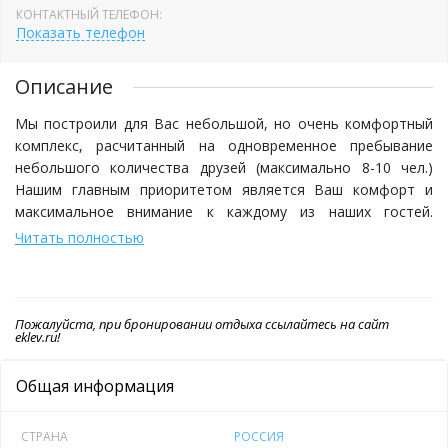
КОНТАКТНЫЙ ТЕЛЕФОН:
Показать телефон
Описание
Мы построили для Вас небольшой, но очень комфортный
комплекс, расчитанный на одновременное пребывание
небольшого количества друзей (максимально 8-10 чел.)
Нашим главным приоритетом является Ваш комфорт и
максимальное внимание к каждому из наших гостей.
Завтрак, обед и ужин обеспечат наши радушные повfра и
Читать полностью
весь персонал нашего уютного и гостеприимного
ресторана, где вы сможете насладиться теми блюдами,
которые любите, или отведать что-то необычное, новое
для Вас.
Пожалуйста, при бронировании отдыха ссылайтесь на сайт
eklev.ru!
Наш Клуб расположен в прекрасных, богатых рыбой и
Общая информация
дичью местах, в которые мечтают попасть многие
увлеченные рыбалкой и охотой люди со всех уголков нашей
планеты. Это Волго-Ахтубинская пойма, Харабалинский
СТРАНА
РОССИЯ