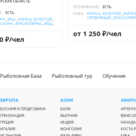
ЕРСКАЯ ОБЛАСТЬ
ПРОЖИВАНИЕ:
ЕСТЬ
Е:
ЕСТЬ
РЫБА:
КАРАСЬ ЗОЛОТОЙ
,
КАРАС
СЕРЕБРЯНЫЙ
,
КРАСНОПЕР
ЕРА
,
ЁРШ
,
КАРАСЬ ЗОЛОТОЙ
,
ОКУНЬ РЕЧНОЙ
,
ПЛОТВА
,
-САЗАН
,
КРАСНОПЕРКА
,
ЛЕЩ
,
ЧЕХОНЬ
,
ЩУКА
Ь
,
ОКУНЬ РЕЧНОЙ
,
ПЛОТВА
,
от 1 250 ₽/чел
К
,
УКЛЕЙКА
,
ЩУКА
,
ЯЗЬ
50 ₽/чел
Рыболовная База
Рыболовный тур
Обучение
ЕВРОПА
АЗИЯ
АМЕР
БОСНИЯ И ГЕРЦЕГОВИНА
БАЛИ
АРГЕНТ
ГРЕНЛАНДИЯ
ВЬЕТНАМ
ВЕНЕСУ
ГРЕЦИЯ
ИНДИЯ
КАНАДА
ИТАЛИЯ
МОНГОЛИЯ
КОСТА-
ИСЛАНДИЯ
МАЛЬДИВЫ
КУБА