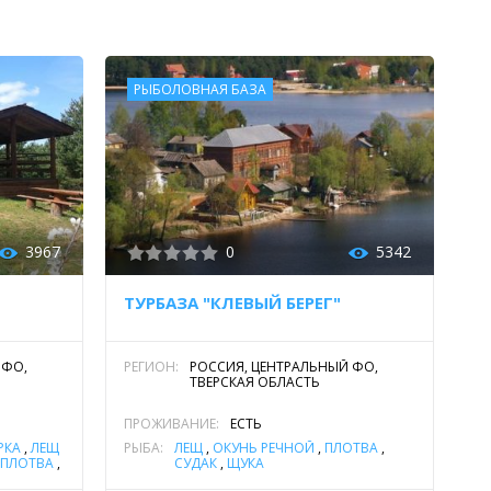
РЫБОЛОВНАЯ БАЗА
3967
0
5342
ТУРБАЗА "КЛЕВЫЙ БЕРЕГ"
 ФО,
РЕГИОН:
РОССИЯ, ЦЕНТРАЛЬНЫЙ ФО,
ТВЕРСКАЯ ОБЛАСТЬ
ПРОЖИВАНИЕ:
ЕСТЬ
РКА
,
ЛЕЩ
РЫБА:
ЛЕЩ
,
ОКУНЬ РЕЧНОЙ
,
ПЛОТВА
,
ПЛОТВА
,
СУДАК
,
ЩУКА
ОМ