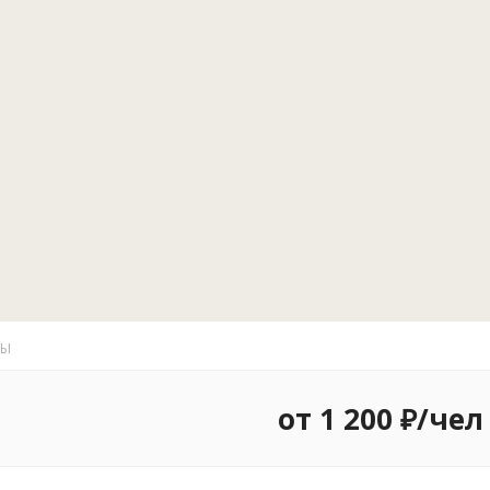
также спор
рыболовные 
катание на 
ваше пребыв
маленькое у
удобная сто
утвержден
предоставл
собственном
магазины, 
Любителям п
экскурсий. В
настоящая ру
ТЫ
от 1 200 ₽/чел