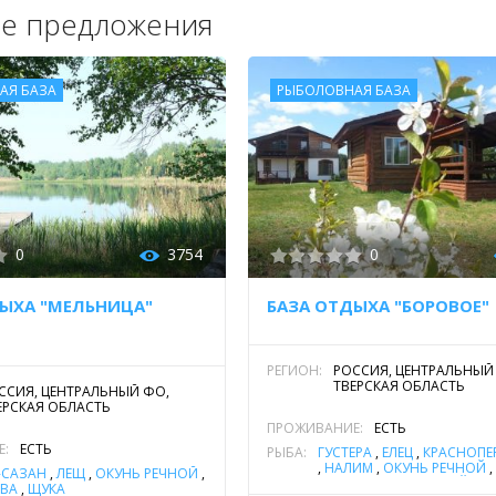
е предложения
АЯ БАЗА
РЫБОЛОВНАЯ БАЗА
0
3754
0
ЫХА "МЕЛЬНИЦА"
БАЗА ОТДЫХА "БОРОВОЕ"
РЕГИОН:
РОССИЯ, ЦЕНТРАЛЬНЫЙ
ТВЕРСКАЯ ОБЛАСТЬ
ССИЯ, ЦЕНТРАЛЬНЫЙ ФО,
ЕРСКАЯ ОБЛАСТЬ
ПРОЖИВАНИЕ:
ЕСТЬ
Е:
ЕСТЬ
РЫБА:
ГУСТЕРА
,
ЕЛЕЦ
,
КРАСНОПЕ
,
НАЛИМ
,
ОКУНЬ РЕЧНОЙ
,
-САЗАН
,
ЛЕЩ
,
ОКУНЬ РЕЧНОЙ
,
СОМ ОБЫКНОВЕННЫЙ (С
ВА
,
ЩУКА