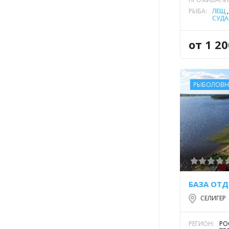
РЫБА:
ЛЕЩ
СУДА
от 1 2
РЫБОЛОВН
БАЗА ОТД
СЕЛИГЕР
РЕГИОН:
РО