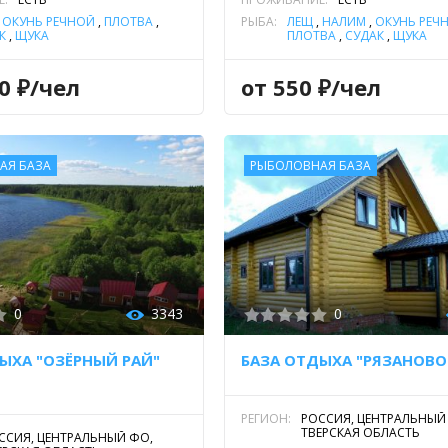
,
ОКУНЬ РЕЧНОЙ
,
ПЛОТВА
,
РЫБА:
ЛЕЩ
,
НАЛИМ
,
ОКУНЬ РЕЧ
К
,
ЩУКА
ПЛОТВА
,
СУДАК
,
ЩУКА
00 ₽/чел
от 550 ₽/чел
АЯ БАЗА
РЫБОЛОВНАЯ БАЗА
0
3343
0
ЫХА "ОЗЁРНЫЙ РАЙ"
БАЗА ОТДЫХА "РЯЗАНОВО
РЕГИОН:
РОССИЯ, ЦЕНТРАЛЬНЫЙ
ТВЕРСКАЯ ОБЛАСТЬ
ССИЯ, ЦЕНТРАЛЬНЫЙ ФО,