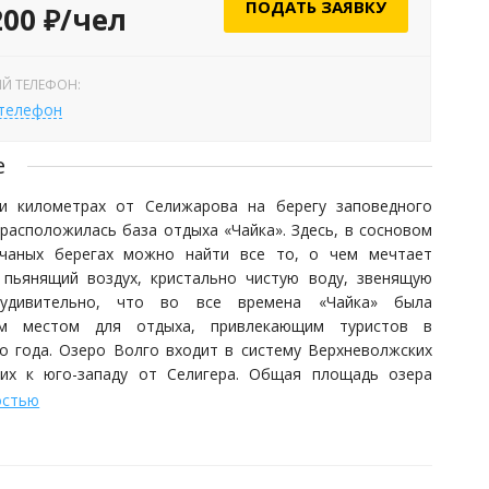
ПОДАТЬ ЗАЯВКУ
200 ₽/чел
Й ТЕЛЕФОН:
 телефон
е
и километрах от Селижарова на берегу заповедного
расположилась база отдыха «Чайка». Здесь, в сосновом
чаных берегах можно найти все то, о чем мечтает
 пьянящий воздух, кристально чистую воду, звенящую
Неудивительно, что во все времена «Чайка» была
ым местом для отдыха, привлекающим туристов в
го года. Озеро Волго входит в систему Верхневолжских
их к юго-западу от Селигера. Общая площадь озера
вляет 61 кв. км, глубина - в среднем - 3 м. Вода
остью
я быстро, и многие отдыхающие начинают купаться уже
ращают не раньше сентября.