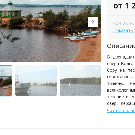
от 1 
КОНТАКТНЫ
Показать
Описани
В двенадцат
озера Волго 
бору на пес
горожанин -
тишину... 
великолепн
течение все
озер, лежащ
Волго соста
Читать полн
прогреваетс
в мае и прек