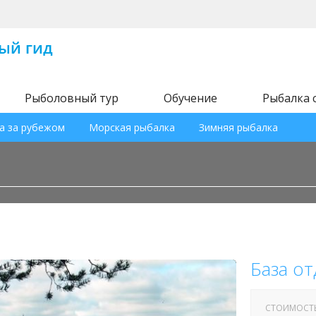
Рыболовный тур
Обучение
Рыбалка 
а за рубежом
Морская рыбалка
Зимняя рыбалка
База от
СТОИМОСТ