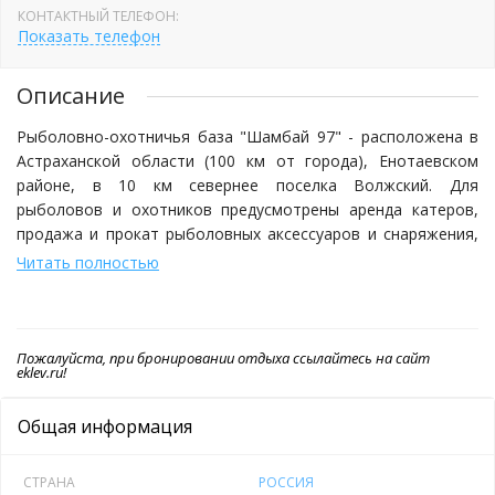
КОНТАКТНЫЙ ТЕЛЕФОН:
Показать телефон
Описание
Рыболовно-охотничья база "Шамбай 97" - расположена в
Астраханской области (100 км от города), Енотаевском
районе, в 10 км севернее поселка Волжский. Для
рыболовов и охотников предусмотрены аренда катеров,
продажа и прокат рыболовных аксессуаров и снаряжения,
профессиональное егерское обслуживание, обработка
Читать полностью
трофеев и многое другое.
База открыта с 15 марта до середины ноября (по погоде).
Пожалуйста, при бронировании отдыха ссылайтесь на сайт
При желании 10-ти человек организуем поездки на зимнюю
eklev.ru!
ловлю. Охота с 1-го воскресенья сентября до окончания
охотничьего сезона (путевки на охоту можно приобрести
Общая информация
на территории базы).
СТРАНА
РОССИЯ
Для проживания коттеджи, дома, вагончики. В каждом