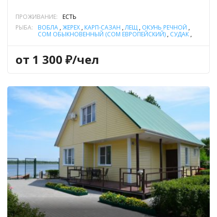
ПРОЖИВАНИЕ:
ЕСТЬ
РЫБА:
ВОБЛА
,
ЖЕРЕХ
,
КАРП-САЗАН
,
ЛЕЩ
,
ОКУНЬ РЕЧНОЙ
,
СОМ ОБЫКНОВЕННЫЙ (СОМ ЕВРОПЕЙСКИЙ)
,
СУДАК
,
ЧЕХОНЬ
,
ЩУКА
от 1 300 ₽/чел