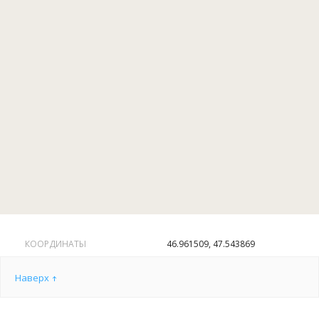
Баня для группы до 5 человек.
На базе Шамбай вас ждет уютное кафе; возможно
трехразовое питание. Всегда имеется необходимый
минимум напитков, сигарет, пива.
КООРДИНАТЫ
46.961509, 47.543869
Наверх